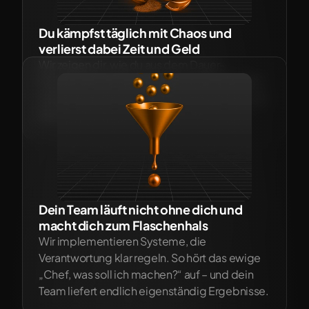
Du kämpfst täglich mit Chaos und 
verlierst dabei Zeit und Geld
Wir zeigen dir, wie du aus dem Dauer-
Feuerwehrmodus rauskommst, Abläufe klärst 
und jede Woche Stunden zurückgewinnst, die 
du in Wachstum investieren kannst.
Dein Team läuft nicht ohne dich und 
macht dich zum Flaschenhals
Wir implementieren Systeme, die 
Verantwortung klar regeln. So hört das ewige 
„Chef, was soll ich machen?“ auf – und dein 
Team liefert endlich eigenständig Ergebnisse.