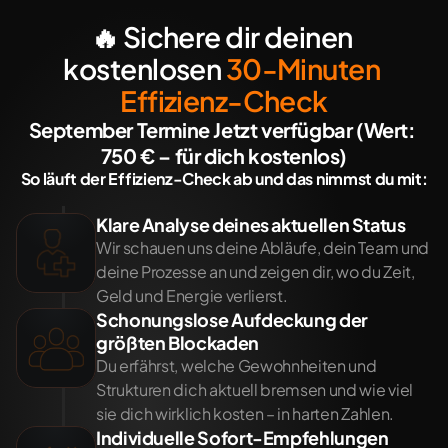
🔥 Sichere dir deinen 
kostenlosen 
30-Minuten 
Effizienz-Check
September Termine Jetzt verfügbar (Wert: 
750 € – für dich kostenlos)
So läuft der Effizienz-Check ab und das nimmst du mit:
Klare Analyse deines aktuellen Status
Wir schauen uns deine Abläufe, dein Team und 
deine Prozesse an und zeigen dir, wo du Zeit, 
Geld und Energie verlierst.
Schonungslose Aufdeckung der 
größten Blockaden
Du erfährst, welche Gewohnheiten und 
Strukturen dich aktuell bremsen und wie viel 
sie dich wirklich kosten – in harten Zahlen.
Individuelle Sofort-Empfehlungen