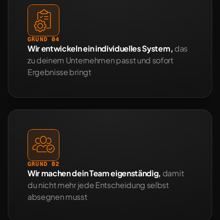
GRUND 04
Wir entwickeln ein individuelles System, 
das 
zu deinem Unternehmen passt und sofort 
Ergebnisse bringt
GRUND 02
Wir machen dein Team eigenständig,
 damit 
du nicht mehr jede Entscheidung selbst 
absegnen musst