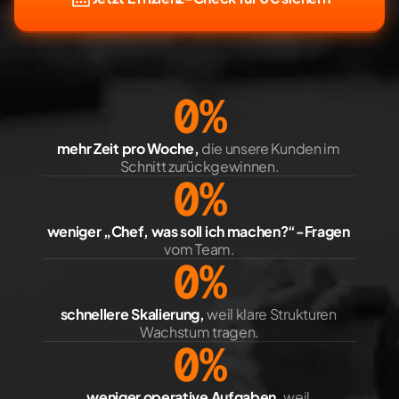
0
%
mehr Zeit pro Woche,
 die unsere Kunden im 
Schnitt zurückgewinnen.
0
%
weniger „Chef, was soll ich machen?“-Fragen
vom Team.
0
%
schnellere Skalierung,
 weil klare Strukturen 
Wachstum tragen.
0
%
weniger operative Aufgaben,
 weil 