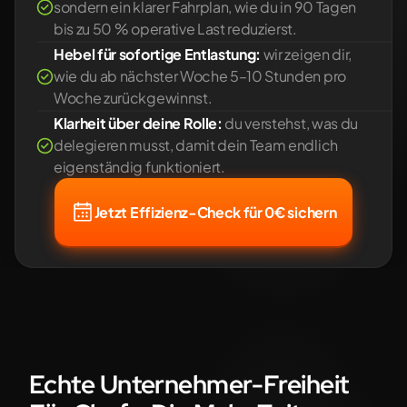
sondern ein klarer Fahrplan, wie du in 90 Tagen 
bis zu 50 % operative Last reduzierst.
Hebel für sofortige Entlastung:
 wir zeigen dir, 
wie du ab nächster Woche 5–10 Stunden pro 
Woche zurückgewinnst.
Klarheit über deine Rolle:
 du verstehst, was du 
delegieren musst, damit dein Team endlich 
eigenständig funktioniert.
Jetzt Effizienz-Check für 0€ sichern
Echte Unternehmer-Freiheit 