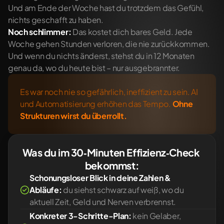
Und am Ende der Woche hast du trotzdem das Gefühl, 
nichts geschafft zu haben.
Noch schlimmer:
 Das kostet dich bares Geld. Jede 
Woche gehen Stunden verloren, die nie zurückkommen. 
Und wenn du nichts änderst, stehst du in 12 Monaten 
genau da, wo du heute bist – nur ausgebrannter.
Es war noch nie so gefährlich, ineffizient zu sein. AI 
und Automatisierung erhöhen das Tempo.
Ohne 
Strukturen wirst du überrollt.
Was du im 30‑Minuten Effizienz‑Check 
bekommst:
Schonungsloser Blick in deine Zahlen & 
Abläufe:
 du siehst schwarz auf weiß, wo du 
aktuell Zeit, Geld und Nerven verbrennst.
Konkreter 3-Schritte-Plan:
 kein Gelaber, 