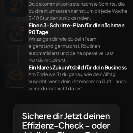
Du bekommst konkrete nächste Schritte, die 
du direkt umsetzen kannst, um dir jede Woche 
5–10 Stunden zurückzuholen.
Einen 3-Schritte-Plan für die nächsten 
90 Tage
Wir zeigen dir, wie du dein Team 
eigenständiger machst, Routinen 
automatisierst und deine operative Last 
massiv reduzierst.
Ein klares Zukunftsbild für dein Business
Am Ende weißt du genau, wie dein Alltag 
aussieht, wenn dein Unternehmen läuft – auch 
wenn du mal nicht da bist.
Sichere dir Jetzt deinen 
Effizienz-Check – oder 