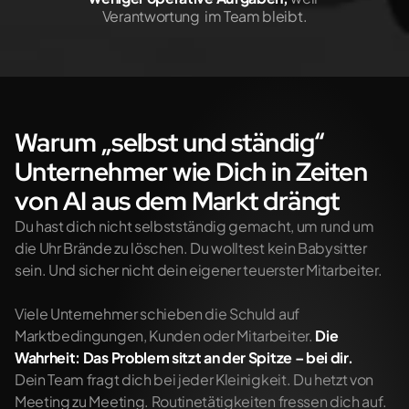
Verantwortung  im Team bleibt.
Warum „selbst und ständig“ 
Unternehmer wie Dich in Zeiten 
von AI aus dem Markt drängt
Du hast dich nicht selbstständig gemacht, um rund um 
die Uhr Brände zu löschen. Du wolltest kein Babysitter 
sein. Und sicher nicht dein eigener teuerster Mitarbeiter.
Viele Unternehmer schieben die Schuld auf 
Marktbedingungen, Kunden oder Mitarbeiter. 
Die 
Wahrheit: Das Problem sitzt an der Spitze – bei dir.
Dein Team fragt dich bei jeder Kleinigkeit. Du hetzt von 
Meeting zu Meeting. Routinetätigkeiten fressen dich auf. 