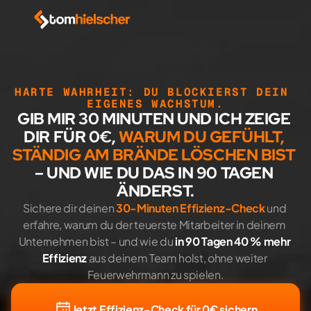
HARTE WAHRHEIT: DU BLOCKIERST DEIN 
EIGENES WACHSTUM.
GIB MIR 30 MINUTEN UND ICH ZEIGE 
DIR FÜR 0€, 
WARUM DU GEFÜHLT, 
STÄNDIG AM BRÄNDE LÖSCHEN BIST
– UND WIE DU DAS IN 90 TAGEN 
ÄNDERST.
Sichere dir deinen 
30-Minuten Effizienz-Check
 und 
erfahre, warum du der teuerste Mitarbeiter in deinem 
Unternehmen bist – und wie du 
in 90 Tagen 40 % mehr 
Effizienz 
aus deinem Team holst, ohne weiter 
Feuerwehrmann zu spielen.
Jetzt Effizienz-Check für 0€ sichern