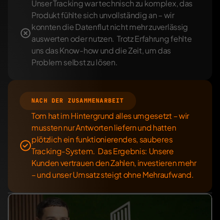
Unser Tracking war technisch zu komplex, das 
Produkt fühlte sich unvollständig an – wir 
konnten die Datenflut nicht mehr zuverlässig 
auswerten oder nutzen.  Trotz Erfahrung fehlte 
uns das Know-how und die Zeit, um das 
Problem selbst zu lösen.
NACH DER ZUSAMMENARBEIT
Tom hat im Hintergrund alles umgesetzt – wir 
mussten nur Antworten liefern und hatten 
plötzlich ein funktionierendes, sauberes 
Tracking-System.  Das Ergebnis: Unsere 
Kunden vertrauen den Zahlen, investieren mehr 
– und unser Umsatz steigt ohne Mehraufwand.