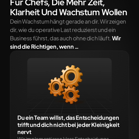
Für Chefs, Die Mehr Zeit, 
Klarheit Und Wachstum Wollen
Dein Wachstum hängt gerade an dir. Wir zeigen 
dir, wie du operative Last reduzierst und ein 
Business führst, das auch ohne dich läuft. 
Wir 
sind die Richtigen, wenn …
Du ein Team willst, das Entscheidungen 
trifft und dich nicht bei jeder Kleinigkeit 
nervt
Wir implementieren klare Entscheidungs-