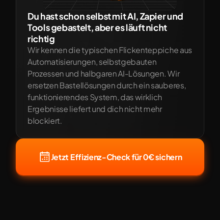
Du hast schon selbst mit AI, Zapier und 
Tools gebastelt, aber es läuft nicht 
richtig
Wir kennen die typischen Flickenteppiche aus 
Automatisierungen, selbstgebauten 
Prozessen und halbgaren AI-Lösungen. Wir 
ersetzen Bastellösungen durch ein sauberes, 
funktionierendes System, das wirklich 
Ergebnisse liefert und dich nicht mehr 
blockiert.
Jetzt Effizienz-Check für 0€ sichern