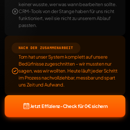
keiner wusste, wer was wann bearbeiten sollte. 
CRM-Tools von der Stange haben für uns nicht 
funktioniert, weil sie nicht zu unserem Ablauf 
passten.
NACH DER ZUSAMMENARBEIT
Tom hat unser System komplett auf unsere 
Bedürfnisse zugeschnitten – wir mussten nur 
sagen, was wir wollten. Heute läuft jeder Schritt 
im Prozess nachvollziehbar, messbar und spart 
uns Zeit und Aufwand.
Jetzt Effizienz-Check für 0€ sichern